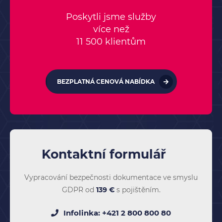
Poskytli jsme služby
více než
11 500 klientům
BEZPLATNÁ CENOVÁ NABÍDKA
Kontaktní formulář
Vypracování bezpečnosti dokumentace ve smyslu
GDPR od
139 €
s pojištěním.
Infolinka:
+421 2 800 800 80