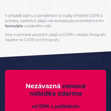
V případě zájmu o poradenství a služby ohledně GDPR a
ochrany osobních údajů nás kontaktujte prostřednictvím
formuláře
uvedeného níže.
Více o ochraně osobních údajů a GDPR v oblasti fotografií
najdete na
GDPR pro fotografy
.
Nezávazná
cenová
nabídka
zdarma
od 139€ s pojištěním