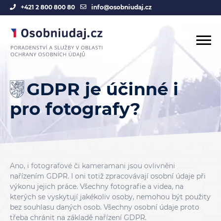
+421 2 800 800 80
info@osobniudaj.cz
GDPR je účinné i
pro fotografy?
Ano, i fotografové či kameramani jsou ovlivněni
nařízením GDPR. I oni totiž zpracovávají osobní údaje při
výkonu jejich práce. Všechny fotografie a videa, na
kterých se vyskytují jakékoliv osoby, nemohou být použity
bez souhlasu daných osob. Všechny osobní údaje proto
třeba chránit na základě nařízení GDPR.