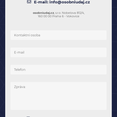
E-mail:
info@osobniudaj.cz
osobniudaj.cz
, s.r.o. Nobelova 812/4,
160 00 00 Praha 6 - Vokovice