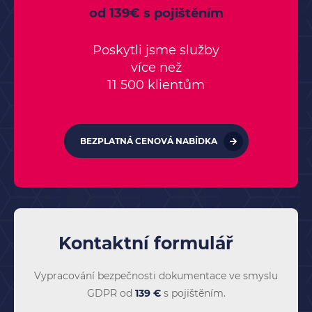
od 139€ s pojištěním
Poskytli jsme služby
více než
11 500 klientům
BEZPLATNÁ CENOVÁ NABÍDKA
Kontaktní formulář
Vypracování bezpečnosti dokumentace ve smyslu
GDPR od
139 €
s pojištěním.