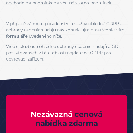
obchodními podmínkami včetně storno podmínek.
V případě zájmu o poradenství a služby ohledně GDPR a
ochrany osobních údajů nás kontaktujte prostřednictvím
formuláře
uvedeného níže.
Více o službách ohledně ochrany osobních údajů a GDPR
poskytovaných v této oblasti najdete na
GDPR pro
ubytovací zařízení
.
Nezávazná
cenová
nabídka
zdarma