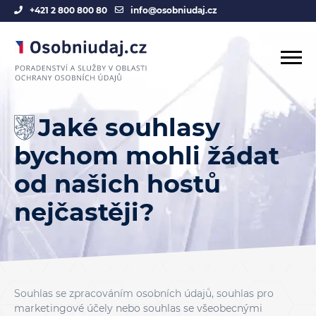
+421 2 800 800 80
info@osobniudaj.cz
Jaké souhlasy
bychom mohli žádat
od našich hostů
nejčastěji?
Souhlas se zpracováním osobních údajů, souhlas pro
marketingové účely nebo souhlas se všeobecnými