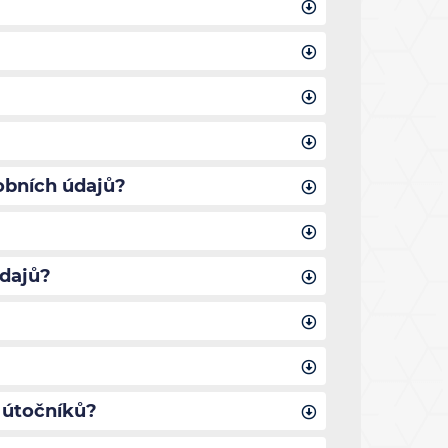
obních údajů?
údajů?
 útočníků?