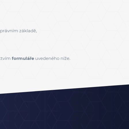
 právním základě,
ctvím
formuláře
uvedeného níže.