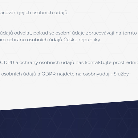
cování jejích osobních údajů;
 údajů odvolat, pokud se osobní údaje zpracovávají na tomto
 pro ochranu osobních údajů České republiky.
 GDPR a ochrany osobních údajů nás kontaktujte prostředni
ny osobních údajů a GDPR najdete na
osobnyudaj - Služby
.