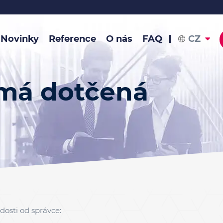
Novinky
Reference
O nás
FAQ
CZ
 má dotčená
osti od správce: