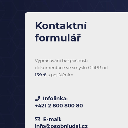
Kontaktní
formulář
Vypracování bezpečnosti
dokumentace ve smyslu GDPR od
139 €
s pojištěním.
Infolinka:
+421 2 800 800 80
E-mail:
info@osobniudaj.cz