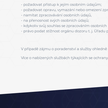
- požadovat přístup k jejím osobním údajům;
- požadovat opravu, vymazání nebo omezení zpra
- namítat zpracovávání osobních údajů,
- na přenosnost svých osobních údajů;
- kdykoliv svůj souhlas se zpracováním osobních
- právo podat stížnost orgánu dozoru t. j. Úřadu
V případě zájmu o poradenství a služby ohledně
Více o nabízených službách týkajících se ochra