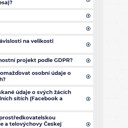
esa)?
islosti na velikosti
nostní projekt podle GDPR?
romažďovat osobní údaje o
ch?
ískané údaje o svých žácích
ních sítích (Facebook a
zprostředkovatelskou
e a telovýchovy Českej