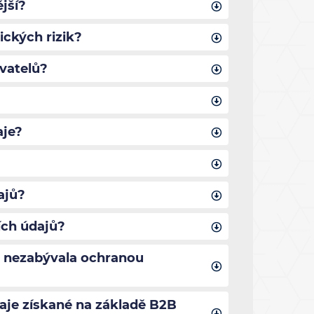
jší?
ických rizik?
vatelů?
aje?
ajů?
ích údajů?
c nezabývala ochranou
aje získané na základě B2B