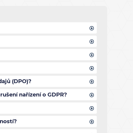
dajů (DPO)?
rušení nařízení o GDPR?
ností?