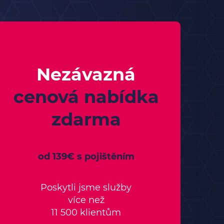
Nezávazná
cenová nabídka
zdarma
od 139€ s pojištěním
Poskytli jsme služby
více než
11 500 klientům