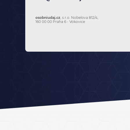
osobniudaj.cz
, s.r.o. Nobelova 812/4,
160 00 00 Praha 6 - Vokovice