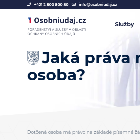
+421 2 800 800 80
info@osobniudaj.cz
Služby
Jaká práva
osoba?
Dotčená osoba má právo na základě písemné žád