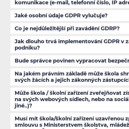
komunikace (e-mail, telefonní číslo, IP adr
Jaké osobní údaje GDPR vylučuje?
Co je nejdůležitější při zavádění GDRP?
Jak dlouho trvá implementování GDPR v záv
podniku?
Bude správce povinen vypracovat bezpeč
Na jakém právním základě může škola sh
svých žácích a jejich zákonných zástupcí
Může škola / školní zařízení zveřejňovat z
na svých webových sídlech, nebo na sociál
jiné..)?
Musí mít škola/školní zařízení uzavřenou 
smlouvu s Ministerstvem školstva, mládež