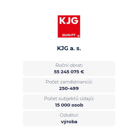
KJG a. s.
Roční obrat:
55 245 075 €
Počet zaměstnanců:
250-499
Počet subjektů údajů:
15 000 osob
Odvětví:
výroba