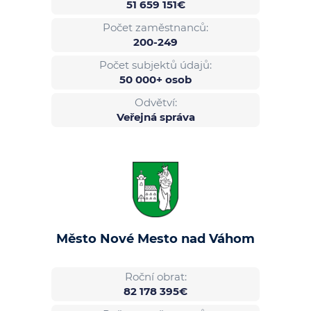
51 659 151€
Počet zaměstnanců:
200-249
Počet subjektů údajů:
50 000+ osob
Odvětví:
Veřejná správa
Město Nové Mesto nad Váhom
Roční obrat:
82 178 395€