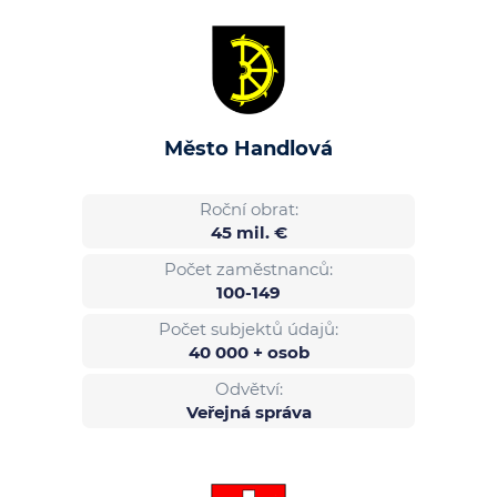
Město Handlová
Roční obrat:
45 mil. €
Počet zaměstnanců:
100-149
Počet subjektů údajů:
40 000 + osob
Odvětví:
Veřejná správa