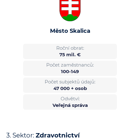
Město Skalica
Roční obrat:
75 mil. €
Počet zaměstnanců:
100-149
Počet subjektů údajů:
47 000 + osob
Odvětví:
Veřejná správa
3. Sektor:
Zdravotnictví