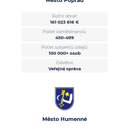
Město Poprad
Roční obrat:
161 023 616 €
Počet zaměstnanců:
450-499
Počet subjektů údajů:
100 000+ osob
Odvětví:
Veřejná správa
Město Humenné