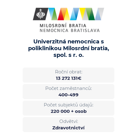
Univerzitná nemocnica s
poliklinikou Milosrdní bratia,
spol. s r. o.
Roční obrat:
13 272 131€
Počet zaměstnanců:
400-499
Počet subjektů údajů:
220 000 + osob
Odvětví:
Zdravotnictví