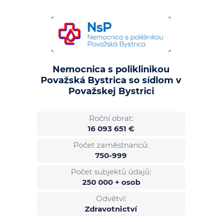
Nemocnica s poliklinikou
Považská Bystrica so sídlom v
Považskej Bystrici
Roční obrat:
16 093 651 €
Počet zaměstnanců:
750-999
Počet subjektů údajů:
250 000 + osob
Odvětví:
Zdravotnictví