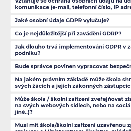
Vztahuje se ochrana osobních údajů na úd
komunikace (e-mail, telefonní číslo, IP adr
Jaké osobní údaje GDPR vylučuje?
Co je nejdůležitější při zavádění GDRP?
Jak dlouho trvá implementování GDPR v záv
podniku?
Bude správce povinen vypracovat bezpeč
Na jakém právním základě může škola sh
svých žácích a jejich zákonných zástupcí
Může škola / školní zařízení zveřejňovat z
na svých webových sídlech, nebo na sociál
jiné..)?
Musí mít škola/školní zařízení uzavřenou 