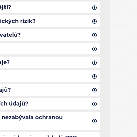
jší?
ických rizik?
vatelů?
aje?
ajů?
ích údajů?
c nezabývala ochranou