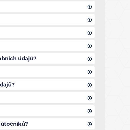
obních údajů?
údajů?
 útočníků?