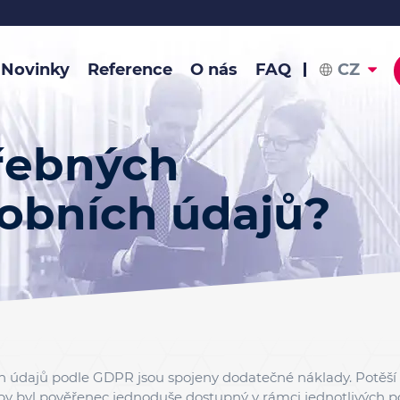
Novinky
Reference
O nás
FAQ
CZ
třebných
obních údajů?
h údajů podle GDPR jsou spojeny dodatečné náklady. Potěší
by byl pověřenec jednoduše dostupný v rámci jednotlivých 