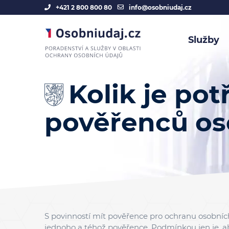
+421 2 800 800 80
info@osobniudaj.cz
Služby
Kolik je po
pověřenců os
S povinností mít pověřence pro ochranu osobníc
jednoho a téhož pověřence. Podmínkou jen je, a