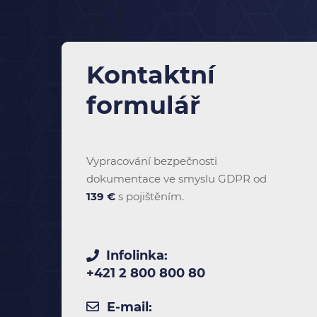
Kontaktní
formulář
Vypracování bezpečnosti
dokumentace ve smyslu GDPR od
139 €
s pojištěním.
Infolinka:
+421 2 800 800 80
E-mail: