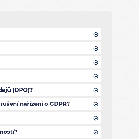
dajů (DPO)?
rušení nařízení o GDPR?
ností?