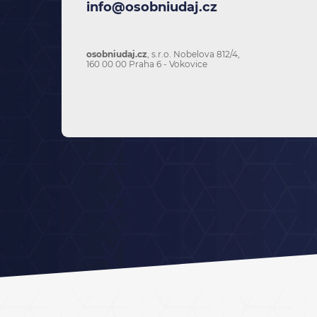
info@osobniudaj.cz
osobniudaj.cz
, s.r.o. Nobelova 812/4,
160 00 00 Praha 6 - Vokovice