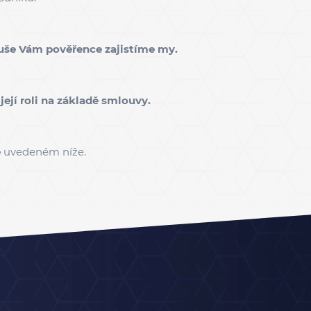
duše Vám pověřence zajistíme my.
její roli na základě smlouvy.
e
uvedeném níže.