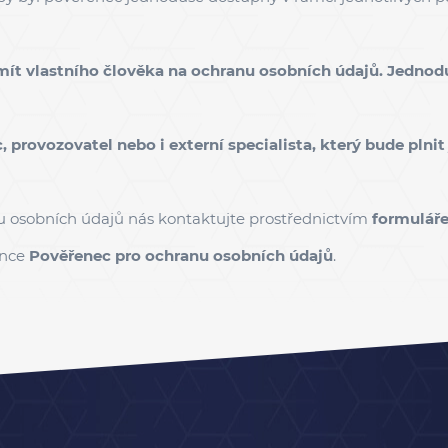
 mít vlastního člověka na ochranu osobních údajů. Jedno
rovozovatel nebo i externí specialista, který bude plnit 
u osobních údajů
nás kontaktujte prostřednictvím
formulář
ánce
Pověřenec pro ochranu osobních údajů
.