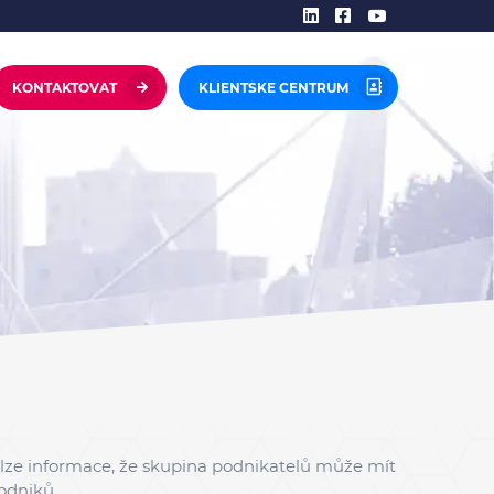
KONTAKTOVAT
KLIENTSKE CENTRUM
 lze informace, že skupina podnikatelů může mít
podniků.