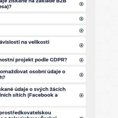
aje získané na základě B2B
esa)?
islosti na velikosti
nostní projekt podle GDPR?
romažďovat osobní údaje o
ch?
ískané údaje o svých žácích
ních sítích (Facebook a
zprostředkovatelskou