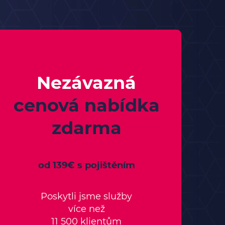
Nezávazná
cenová nabídka
zdarma
od 139€ s pojištěním
Poskytli jsme služby
více než
11 500 klientům