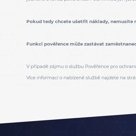
Pokud tedy chcete ušetřit náklady, nemusíte
Funkci pověřence může zastávat zaměstnanec, p
V případě zájmu o službu P
ověřence pro ochran
Více informací o nabízené službě najdete na str