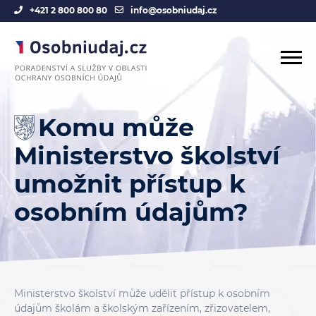
+421 2 800 800 80
info@osobniudaj.cz
Komu může
Ministerstvo školství
umožnit přístup k
osobním údajům?
Ministerstvo školství může udělit přístup k osobním
údajům školám a školským zařízením, zřizovatelem,