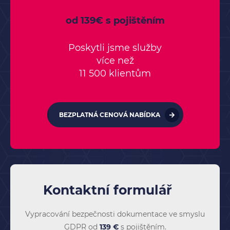
od 139€ s pojištěním
Poskytli jsme služby
více než
11 500 klientům
BEZPLATNÁ CENOVÁ NABÍDKA
Kontaktní formulář
Vypracování bezpečnosti dokumentace ve smyslu
GDPR od
139 €
s pojištěním.