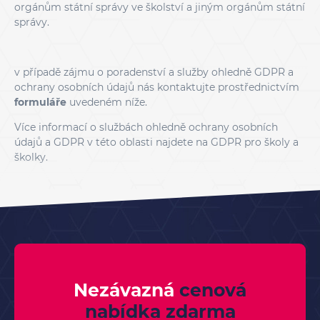
orgánům státní správy ve školství a jiným orgánům státní
správy.
v případě zájmu o poradenství a služby ohledně GDPR a
ochrany osobních údajů nás kontaktujte prostřednictvím
formuláře
uvedeném níže.
Více informací o službách ohledně ochrany osobních
údajů a GDPR v této oblasti najdete na
GDPR pro školy a
školky
.
Nezávazná
cenová
nabídka
zdarma