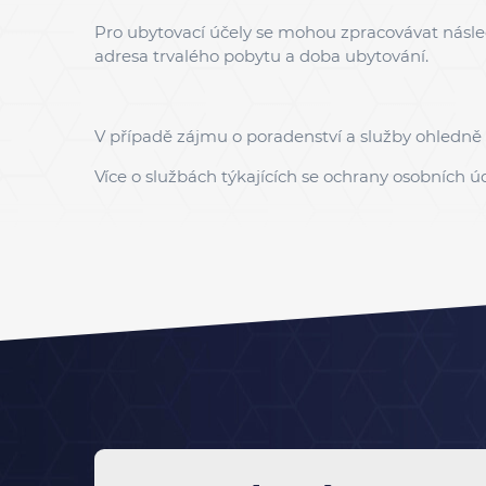
Pro ubytovací účely se mohou zpracovávat násle
adresa trvalého pobytu a doba ubytování.
V případě zájmu o poradenství a služby ohledn
Více o službách týkajících se ochrany osobních ú