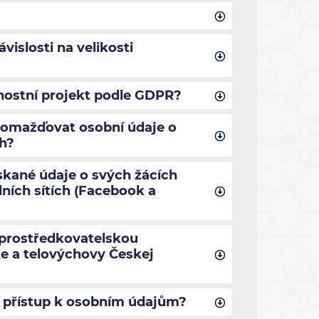
islosti na velikosti
nostní projekt podle GDPR?
romažďovat osobní údaje o
ch?
ískané údaje o svých žácích
ních sítích (Facebook a
zprostředkovatelskou
e a telovýchovy Českej
 přístup k osobním údajům?