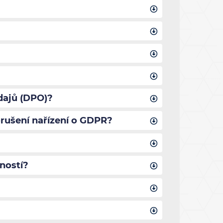
dajů (DPO)?
rušení nařízení o GDPR?
ností?