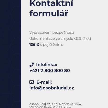
Kontaktní
formulář
Vypracování bezpečnosti
dokumentace ve smyslu GDPR od
139 €
s pojištěním.
Infolinka:
+421 2 800 800 80
E-mail:
info@osobniudaj.cz
osobniudaj.cz
, s.r.o. Nobelova 812/4,
160 00 00 Praha 6 - Vokovice