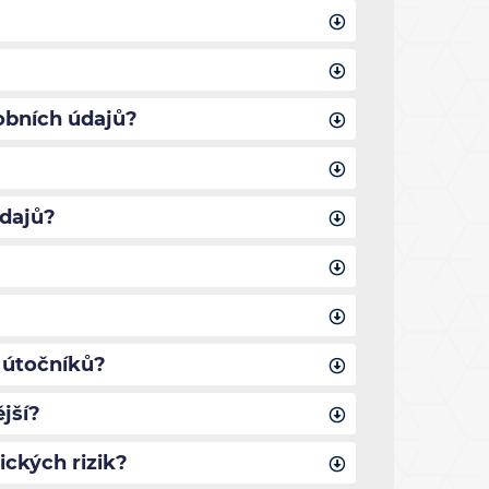
obních údajů?
údajů?
 útočníků?
jší?
ických rizik?