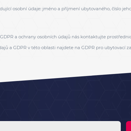
dující osobní údaje: jméno a příjmení ubytovaného, číslo j
ě GDPR a ochrany osobních údajů nás kontaktujte prostředn
dajů a GDPR v této oblasti najdete na
GDPR pro ubytovací za