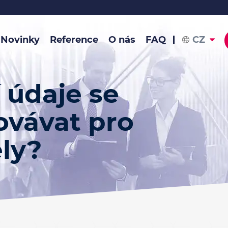
Novinky
Reference
O nás
FAQ
CZ
 údaje se
vávat pro
ly?