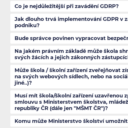
Co je nejdůležitější při zavádění GDRP?
Jak dlouho trvá implementování GDPR v záv
podniku?
Bude správce povinen vypracovat bezpeč
Na jakém právním základě může škola sh
svých žácích a jejich zákonných zástupcí
Může škola / školní zařízení zveřejňovat z
na svých webových sídlech, nebo na sociál
jiné..)?
Musí mít škola/školní zařízení uzavřenou 
smlouvu s Ministerstvem školstva, mládež
republiky ČR (dále jen "MŠMT ČR")?
Komu může Ministerstvo školství umožnit