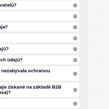
vatelů?
aje?
ajů?
ích údajů?
c nezabývala ochranou
aje získané na základě B2B
esa)?