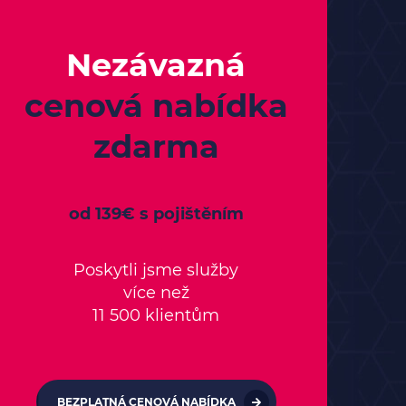
Nezávazná
cenová nabídka
zdarma
od 139€ s pojištěním
Poskytli jsme služby
více než
11 500 klientům
BEZPLATNÁ CENOVÁ NABÍDKA