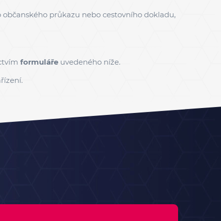
eho občanského průkazu nebo cestovního dokladu,
ictvím
formuláře
uvedeného níže.
řízení
.