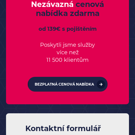
Nezávazná
cenová
nabídka
zdarma
od 139€ s pojištěním
Poskytli jsme služby
více než
11 500 klientům
BEZPLATNÁ CENOVÁ NABÍDKA
Kontaktní formulář