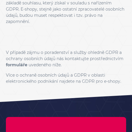
základě souhlasu, který získal v souladu s nařízením
GDPR. E-shopy, stejně jako ostatní zpracovatelé osobních
údajů, budou muset respektovat i tzv. právo na
zapomnění.
V případě zájmu o poradenství a služby ohledně GDPR a
ochrany osobních údajů nás kontaktujte prostřednictvím
formuláře
uvedeného níže.
Více o ochraně osobních údajů a GDPR v oblasti
elektronického podnikání najdete na
GDPR pro e-shopy
.