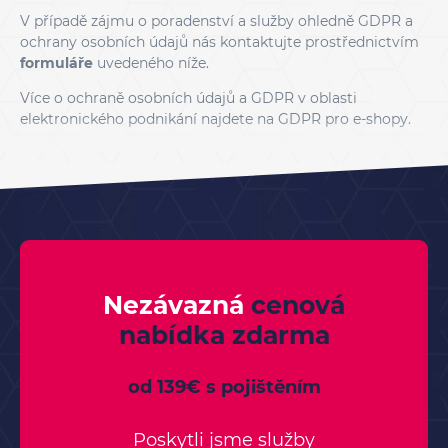
V případě zájmu o poradenství a služby ohledně GDPR a
ochrany osobních údajů nás kontaktujte prostřednictvím
formuláře
uvedeného níže.
Více o ochraně osobních údajů a GDPR v oblasti
elektronického podnikání najdete na
GDPR pro e-shopy
.
Nezávazná
cenová
nabídka
zdarma
od 139€ s pojištěním
Poskytli jsme služby