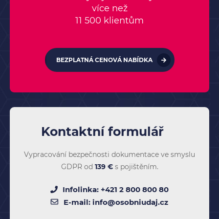
více než
11 500 klientům
BEZPLATNÁ CENOVÁ NABÍDKA
Kontaktní formulář
Vypracování bezpečnosti dokumentace ve smyslu
GDPR od
139 €
s pojištěním.
Infolinka:
+421 2 800 800 80
E-mail:
info@osobniudaj.cz