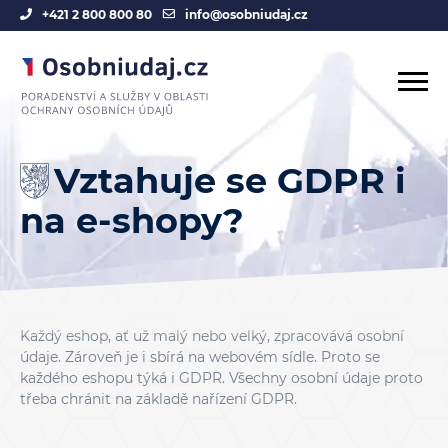
+421 2 800 800 80
info@osobniudaj.cz
Vztahuje se GDPR i
na e-shopy?
Každý eshop, ať už malý nebo velký, zpracovává osobní
údaje. Zároveň je i sbírá na webovém sídle. Proto se
každého eshopu týká i GDPR. Všechny osobní údaje proto
třeba chránit na základě nařízení GDPR.