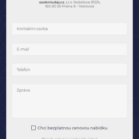
osobniudaj.cz
, s.r.o. Nobelova 812/4,
160 00 00 Praha 6 - Vokovice
Chci bezplatnou cenovou nabídku